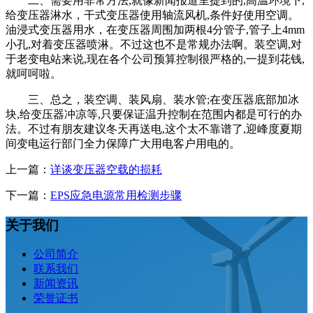
二、需要用非常方法,就像新闻报道里提到的,高温环境下,
给变压器淋水，干式变压器使用轴流风机,条件好使用空调。
油浸式变压器用水，在变压器周围加两根4分管子,管子上4mm
小孔,对着变压器喷淋。不过这也不是常规办法啊。装空调,对
于老变电站来说,现在各个公司预算控制很严格的,一提到花钱,
就呵呵啦。
三、总之，装空调、装风扇、装水管;在变压器底部加冰
块,给变压器冲凉等,只要保证温升控制在范围内都是可行的办
法。不过有朋友建议冬天再送电,这个太不靠谱了,迎峰度夏期
间变电运行部门全力保障广大用电客户用电的。
上一篇：
详谈变压器空载的损耗
下一篇：
EPS应急电源常用检测步骤
关于我们
公司简介
联系我们
新闻资讯
荣誉证书