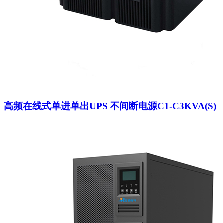
高频在线式单进单出UPS 不间断电源C1-C3KVA(S)