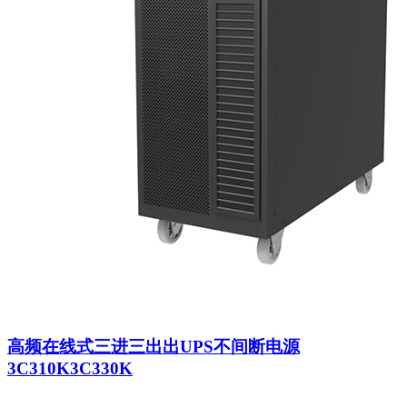
高频在线式三进三出出UPS不间断电源
3C310K3C330K