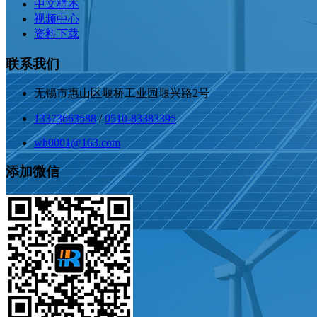
中文样本
视频中心
资料下载
联系我们
无锡市惠山区堰桥工业园堰兴路2号
13373663588
/
0510-83383395
wh0001@163.com
添加微信