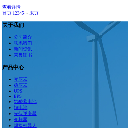
查看详情
首页
1
2
3
4
5
···
末页
关于我们
公司简介
联系我们
新闻资讯
荣誉证书
产品中心
变压器
稳压器
UPS
EPS
铅酸蓄电池
锂电池
光伏逆变器
变频器
焊接机器人