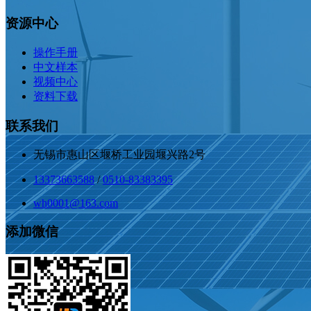
资源中心
操作手册
中文样本
视频中心
资料下载
联系我们
无锡市惠山区堰桥工业园堰兴路2号
13373663588
/
0510-83383395
wh0001@163.com
添加微信