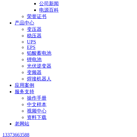
公司新闻
电源百科
荣誉证书
产品中心
变压器
稳压器
UPS
EPS
铅酸蓄电池
锂电池
光伏逆变器
变频器
焊接机器人
应用案例
服务支持
操作手册
中文样本
视频中心
资料下载
老网站
13373663588