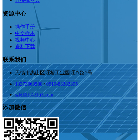
焊接机器人
资源中心
操作手册
中文样本
视频中心
资料下载
联系我们
无锡市惠山区堰桥工业园堰兴路2号
13373663588
/
0510-83383395
wh0001@163.com
添加微信