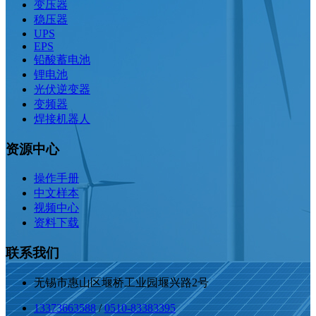
变压器
稳压器
UPS
EPS
铅酸蓄电池
锂电池
光伏逆变器
变频器
焊接机器人
资源中心
操作手册
中文样本
视频中心
资料下载
联系我们
无锡市惠山区堰桥工业园堰兴路2号
13373663588
/
0510-83383395