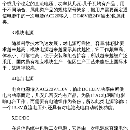
个或几个稳定的直流电压，功率从几瓦-几千瓦均有产品，用
于不同场合。属此类产品的规格型号繁多，据用户需要而定通
信电源中的一次电源(AC220输入，DC48V或24V输出)也属此
类。
3.模块电源
随着科学技术飞速发展，对电源可靠性、容量/体积比要
求越来越高，模块电源越来越显示其优越性，它工作频率高、
体积小、可靠性高，便于安装和组合扩容，所以越来越被广泛
采用。国内虽有相应模块生产，但因生产工艺未能赶上国际水
平，故障率较高。
4.电台电源
电台电源输入AC220V/110V，输出DC13.8V,功率由所供
电台功率而定，几安几百安均有产品。为防止AC电网断电影
响电台工作，而需要有电池组作为备份，所以此类电源除输出
一个13.8V直流电压外,还具有对电池充电自动转换功能。
5.DC/DC
在通信系统中也称二次电源，它是由一次电源或直流电池