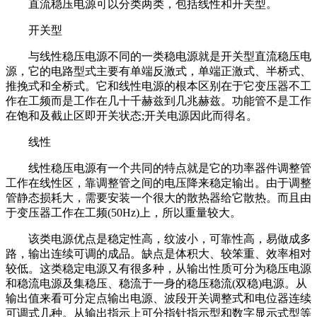
直流稳压电源可以分类两类，包括线性和开关型。
开关型
与线性稳压电源不同的一类稳电源就是开关型直流稳压电
源，它的电路型式主要有单端反激式，单端正激式、半桥式、
推挽式和全桥式。它和线性电源的根本区别在于它变压器不工
作在工频而是工作在几十千赫兹到几兆赫兹。功能管不是工作
在饱和及截止区即开关状态;开关电源因此而得名。
线性
线性稳压电源有一个共同的特点就是它的功率器件调整管
工作在线性区，靠调整管之间的电压降来稳定输出。由于调整
管静态损耗大，需要安装一个很大的散热器给它散热。而且由
于变压器工作在工频(50Hz)上，所以重量较大。
该类电源优点是稳定性高，纹波小，可靠性高，易做成多
路，输出连续可调的成品。缺点是体积大、较笨重、效率相对
较低。这类稳定电源又有很多种，从输出性质可分为稳压电源
和稳流电源及集稳压、稳流于一身的稳压稳流(双稳)电源。从
输出值来看可分定点输出电源、波段开关调整式和电位器连续
可调式几种。从输出指示上可分指针指示型和数字显示式型等