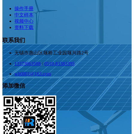
操作手册
中文样本
视频中心
资料下载
联系我们
无锡市惠山区堰桥工业园堰兴路2号
13373663588
/
0510-83383395
wh0001@163.com
添加微信