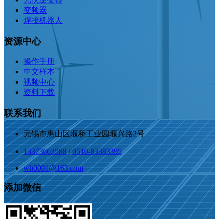
变频器
焊接机器人
资源中心
操作手册
中文样本
视频中心
资料下载
联系我们
无锡市惠山区堰桥工业园堰兴路2号
13373663588
/
0510-83383395
wh0001@163.com
添加微信