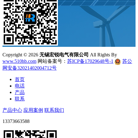
Copyright ©
2026
无锡宏锐电气有限公司
All Rights By
www.510hb.com
网站备案号：
苏ICP备17029648号-1
苏公
网安备32021402004712号
首页
电话
产品
联系
产品中心
应用案例
联系我们
13373663588