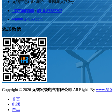
无锡市惠山区堰桥工业园堰兴路2号
13373663588
/
0510-83383395
wh0001@163.com
添加微信
Copyright ©
2026
无锡宏锐电气有限公司
All Rights By
www.510
首页
电话
产品