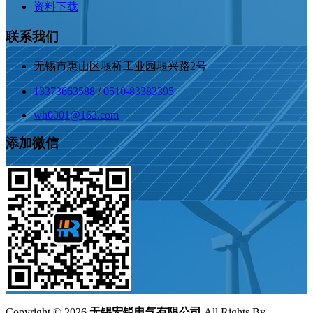
资料下载
联系我们
无锡市惠山区堰桥工业园堰兴路2号
13373663588
/
0510-83383395
wh0001@163.com
添加微信
Copyright ©
2026
无锡宏锐电气有限公司
All Rights By