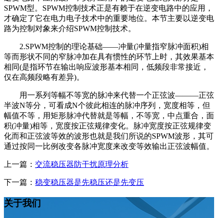
SPWM型。SPWM控制技术正是有赖于在逆变电路中的应用，
才确定了它在电力电子技术中的重要地位。本节主要以逆变电
路为控制对象来介绍SPWM控制技术。
2.SPWM控制的理论基础——冲量(冲量指窄脉冲面积)相
等而形状不同的窄脉冲加在具有惯性的环节上时，其效果基本
相同(是指环节在输出响应波形基本相同，低频段非常接近，
仅在高频段略有差异)。
用一系列等幅不等宽的脉冲来代替一个正弦波———正弦
半波N等分，可看成N个彼此相连的脉冲序列，宽度相等，但
幅值不等，用矩形脉冲代替就是等幅，不等宽，中点重合，面
积(冲量)相等，宽度按正弦规律变化。脉冲宽度按正弦规律变
化而和正弦波等效的波形也就是我们所说的SPWM波形，其可
通过按同一比例改变各脉冲宽度来改变等效输出正弦波幅值。
上一篇：
交流稳压器防干扰原理分析
下一篇：
稳变稳压器是先稳压还是先变压
关于我们