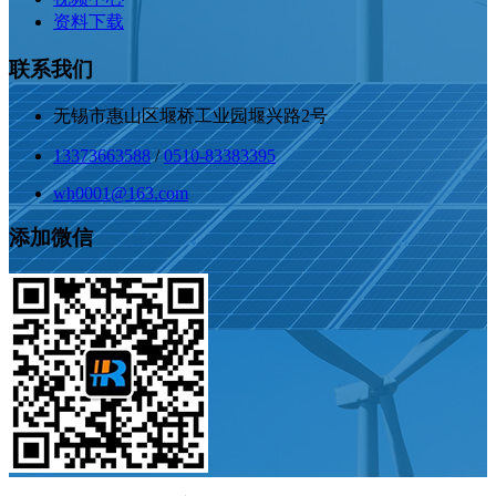
资料下载
联系我们
无锡市惠山区堰桥工业园堰兴路2号
13373663588
/
0510-83383395
wh0001@163.com
添加微信