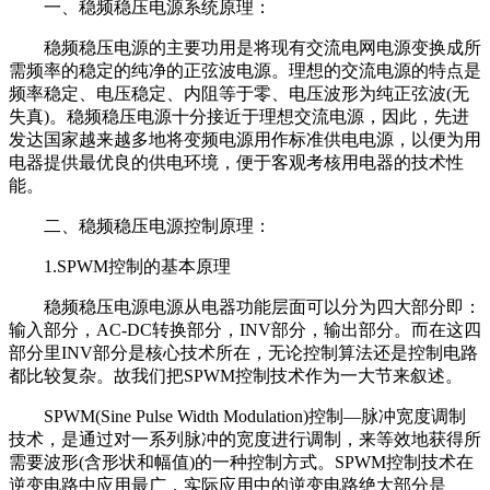
一、稳频稳压电源系统原理：
稳频稳压电源的主要功用是将现有交流电网电源变换成所
需频率的稳定的纯净的正弦波电源。理想的交流电源的特点是
频率稳定、电压稳定、内阻等于零、电压波形为纯正弦波(无
失真)。稳频稳压电源十分接近于理想交流电源，因此，先进
发达国家越来越多地将变频电源用作标准供电电源，以便为用
电器提供最优良的供电环境，便于客观考核用电器的技术性
能。
二、稳频稳压电源控制原理：
1.SPWM控制的基本原理
稳频稳压电源电源从电器功能层面可以分为四大部分即：
输入部分，AC-DC转换部分，INV部分，输出部分。而在这四
部分里INV部分是核心技术所在，无论控制算法还是控制电路
都比较复杂。故我们把SPWM控制技术作为一大节来叙述。
SPWM(Sine Pulse Width Modulation)控制—脉冲宽度调制
技术，是通过对一系列脉冲的宽度进行调制，来等效地获得所
需要波形(含形状和幅值)的一种控制方式。SPWM控制技术在
逆变电路中应用最广，实际应用中的逆变电路绝大部分是