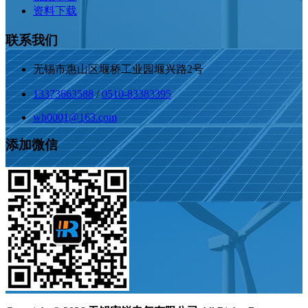
资料下载
联系我们
无锡市惠山区堰桥工业园堰兴路2号
13373663588
/
0510-83383395
wh0001@163.com
添加微信