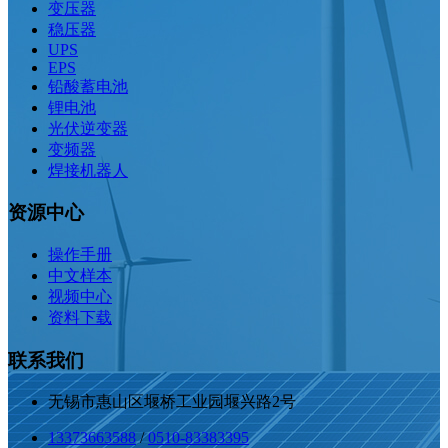
变压器
稳压器
UPS
EPS
铅酸蓄电池
锂电池
光伏逆变器
变频器
焊接机器人
资源中心
操作手册
中文样本
视频中心
资料下载
联系我们
无锡市惠山区堰桥工业园堰兴路2号
13373663588
/
0510-83383395