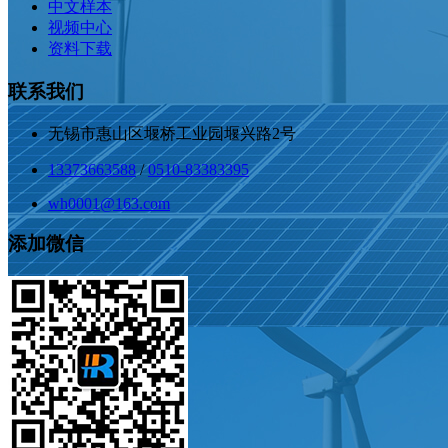
中文样本
视频中心
资料下载
联系我们
无锡市惠山区堰桥工业园堰兴路2号
13373663588
/
0510-83383395
wh0001@163.com
添加微信