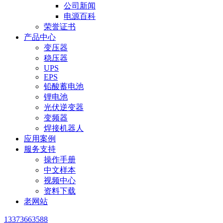
公司新闻
电源百科
荣誉证书
产品中心
变压器
稳压器
UPS
EPS
铅酸蓄电池
锂电池
光伏逆变器
变频器
焊接机器人
应用案例
服务支持
操作手册
中文样本
视频中心
资料下载
老网站
13373663588