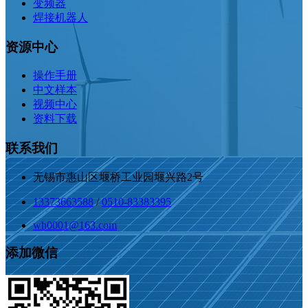
变频器
焊接机器人
资源中心
操作手册
中文样本
视频中心
资料下载
联系我们
无锡市惠山区堰桥工业园堰兴路2号
13373663588
/
0510-83383395
wh0001@163.com
添加微信