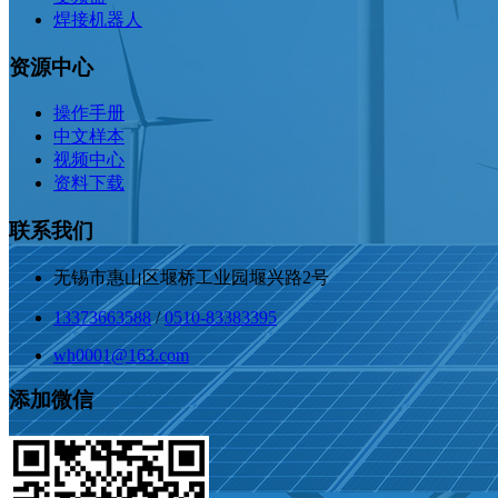
焊接机器人
资源中心
操作手册
中文样本
视频中心
资料下载
联系我们
无锡市惠山区堰桥工业园堰兴路2号
13373663588
/
0510-83383395
wh0001@163.com
添加微信