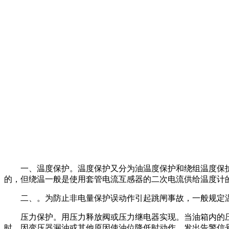
一、温度保护。温度保护又分为油温度保护和绕组温度保护
的，但绕温一般是使用套管电流互感器的二次电流供给温度计
二、。为防止非电量保护误动作引起跳闸事故，一般规定温
压力保护。用压力释放阀或压力继电器实现。当油箱内的压
时，因变压器漏油或其他原因使油位降低时动作，发出告警信