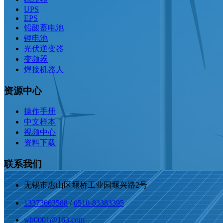
UPS
EPS
铅酸蓄电池
锂电池
光伏逆变器
变频器
焊接机器人
资源中心
操作手册
中文样本
视频中心
资料下载
联系我们
无锡市惠山区堰桥工业园堰兴路2号
13373663588
/
0510-83383395
wh0001@163.com