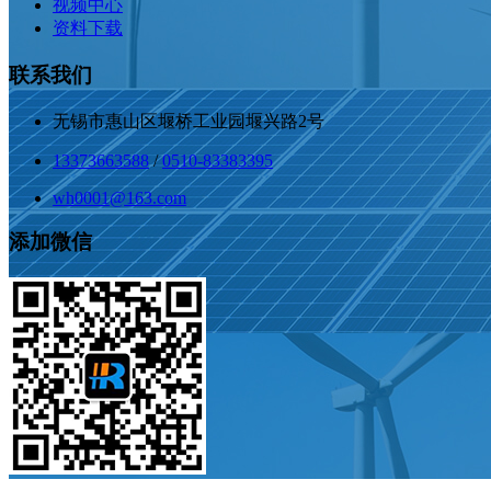
视频中心
资料下载
联系我们
无锡市惠山区堰桥工业园堰兴路2号
13373663588
/
0510-83383395
wh0001@163.com
添加微信