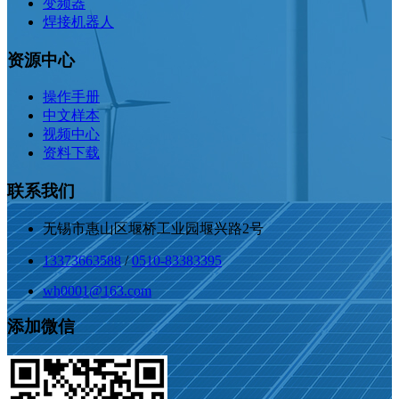
变频器
焊接机器人
资源中心
操作手册
中文样本
视频中心
资料下载
联系我们
无锡市惠山区堰桥工业园堰兴路2号
13373663588
/
0510-83383395
wh0001@163.com
添加微信