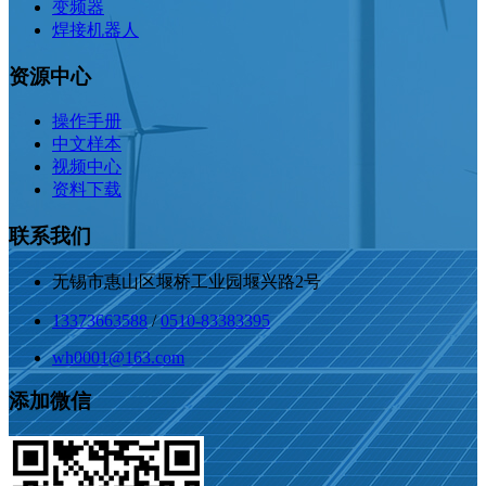
变频器
焊接机器人
资源中心
操作手册
中文样本
视频中心
资料下载
联系我们
无锡市惠山区堰桥工业园堰兴路2号
13373663588
/
0510-83383395
wh0001@163.com
添加微信