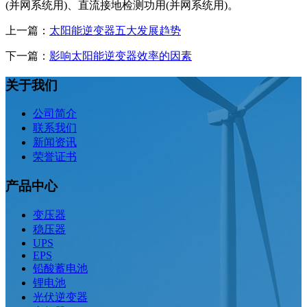
(并网系统用)、直流接地检测功用(并网系统用)。
上一篇：
太阳能逆变器五大发展趋势
下一篇：
影响太阳能逆变器效率的因素
关于我们
公司简介
联系我们
新闻资讯
荣誉证书
产品中心
变压器
稳压器
UPS
EPS
铅酸蓄电池
锂电池
光伏逆变器