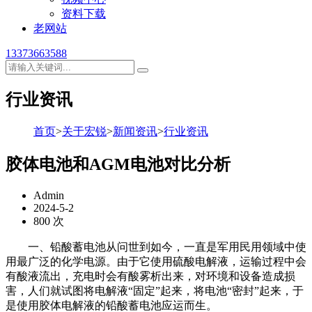
资料下载
老网站
13373663588
行业资讯
首页
>
关于宏锐
>
新闻资讯
>
行业资讯
胶体电池和AGM电池对比分析
Admin
2024-5-2
800 次
一、铅酸蓄电池从问世到如今，一直是军用民用领域中使
用最广泛的化学电源。由于它使用硫酸电解液，运输过程中会
有酸液流出，充电时会有酸雾析出来，对环境和设备造成损
害，人们就试图将电解液“固定”起来，将电池“密封”起来，于
是使用胶体电解液的铅酸蓄电池应运而生。