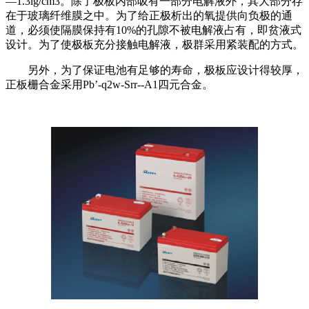
—1.3lg/cm3。除了极板内部吸有一部分电解液外，其大部分存
在于玻璃纤维膜之中。为了给正极析出的氧提供向负极的通
道，必须使隔膜保持有10%的孔隙不被电解液占有，即贫液式
设计。为了使极板充分接触电解液，极群采用紧装配的方式。
另外，为了保证电池有足够的寿命，极板应设计得较厚，
正板栅合金采用Pb’-q2w-Srr--A1四元合金。