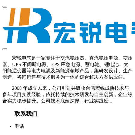
宏锐电气是一家专注于交流稳压器、直流稳压电源、变压
器、UPS 不间断电源、EPS 应急电源、蓄电池、锂电池、太
阳能逆变器等电力电源及新能源领域产品，集研发设计、生产
制造、咨询销售与技术服务为一体的综合解决方案供应商。
2008 年成立以来，公司引进并吸收台湾宏锐成熟技术与
多年项目实践经验，依托持续的技术研发与自主创新，企业综
合实力稳步提升。公司技术底蕴深厚，行业实践经...
联系我们
电话