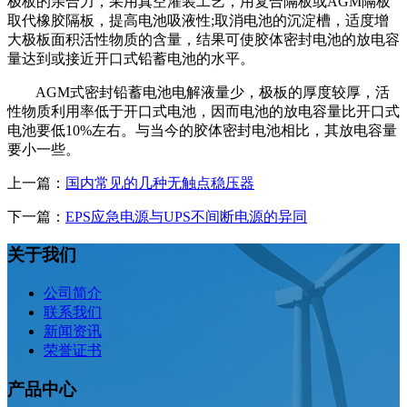
极板的亲合力，采用真空灌装工艺，用复合隔板或AGM隔板
取代橡胶隔板，提高电池吸液性;取消电池的沉淀槽，适度增
大极板面积活性物质的含量，结果可使胶体密封电池的放电容
量达到或接近开口式铅蓄电池的水平。
AGM式密封铅蓄电池电解液量少，极板的厚度较厚，活
性物质利用率低于开口式电池，因而电池的放电容量比开口式
电池要低10%左右。与当今的胶体密封电池相比，其放电容量
要小一些。
上一篇：
国内常见的几种无触点稳压器
下一篇：
EPS应急电源与UPS不间断电源的异同
关于我们
公司简介
联系我们
新闻资讯
荣誉证书
产品中心