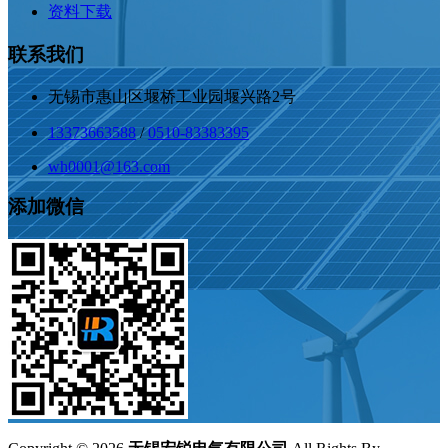
资料下载
联系我们
无锡市惠山区堰桥工业园堰兴路2号
13373663588
/
0510-83383395
wh0001@163.com
添加微信