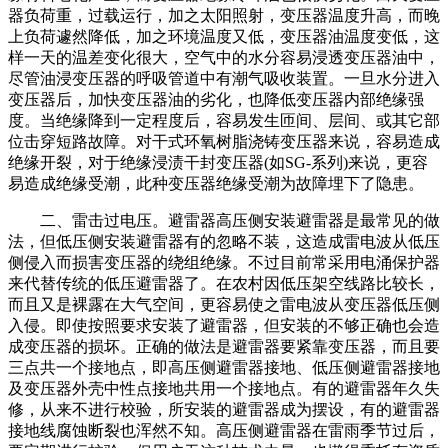
器负荷重，过载运行，加之太阳照射，变压器温度升高，而晚
上负荷遽然降低，加之环境温度又低，变压器油温度变低，这
样一天的温差变化很大，空气中的水分容易浸透变压器油中，
尽管油浸变压器的呼吸管道中有潮气吸收装置。一旦水分进入
变压器后，加快变压器油的劣化，也降低变压器内部绝缘强
度。当绝缘降到一定程度后，容易发生匝间、层间、或其它部
位击穿短路故障。对干式环氧树脂浇铸变压器来说，容易造成
绝缘开裂，对于绝缘浸渍干封变压器(如SG-系列)来说，更容
易造成绝缘受潮，此种变压器绝缘受潮为故障埋下了隐患。
二、雷击过电压。避雷器高压侧安装避雷器是最常见的做
法，但低压侧安装避雷器有的忽略不装，这造成雷电波从低压
侧侵入而损害变压器的绕组绝缘。不过目前常采用电涌保护器
来代替传统的低压避雷器了。在农村因低压架空线路比较长，
而且又是裸露在大气空间，更容易使之雷电波从变压器低压侧
入侵。即使按照要求安装了避雷器，但安装的不够正确也会造
成变压器的损坏。正确的做法是避雷器要紧靠变压器，而且要
三点共一个接地点，即高压侧避雷器接地、低压侧避雷器接地
及变压器外壳中性点接地共用一个接地点。有的避雷器年久失
修，从来不进行校验，所安装的避雷器成为摆设，有的避雷器
接地线腐蚀断裂也浑然不知。高压侧避雷器在雷雨季节过后，