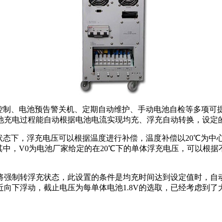
制、电池预告警关机、定期自动维护、手动电池自检等多项可
充电过程能自动根据电池电流实现均充、浮充自动转换，设定的均充
浮充电压可以根据温度进行补偿，温度补偿以20℃为中心点，在10
)×0.003其中，V0为电池厂家给定的在20℃下的单体浮充电压，可
强制转浮充状态，此设置的条件是均充时间达到设定值时，自
近向下浮动，截止电压为每单体电池1.8V的选取，已经考虑到