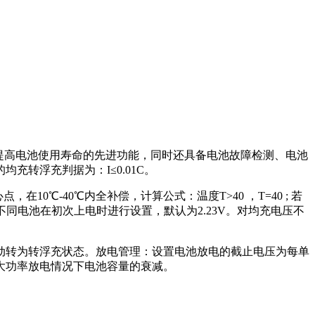
提高电池使用寿命的先进功能，同时还具备电池故障检测、电池
转浮充判据为：I≤0.01C。
℃-40℃内全补偿，计算公式：温度T>40 ，T=40 ; 若
以根据不同电池在初次上电时进行设置，默认为2.23V。对均充电压不
动转为转浮充状态。放电管理：设置电池放电的截止电压为每单
了大功率放电情况下电池容量的衰减。