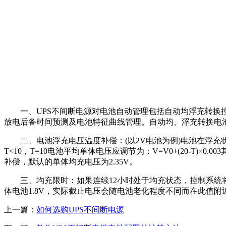
一、UPS不间断电源对电池自动管理包括自动均浮充转换控
放电后备时间预测及电池特征曲线管理。自动均、浮充转换电池
二、电池浮充电压温度补偿：(以2V电池为例)电池在浮充状态下，
T<10，T=10电池平均单体电压应调节为：V=V0+(20-T
补偿，默认的单体均充电压为2.35V。
三、均充限时：如果连续12小时处于均充状态，控制系统将
体电池1.8V，实际截止电压会随电池老化程度不同而在此值附
上一篇：
如何选购UPS不间断电源