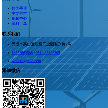
操作手册
中文样本
视频中心
资料下载
联系我们
无锡市惠山区堰桥工业园堰兴路2号
13373663588
/
0510-83383395
wh0001@163.com
添加微信