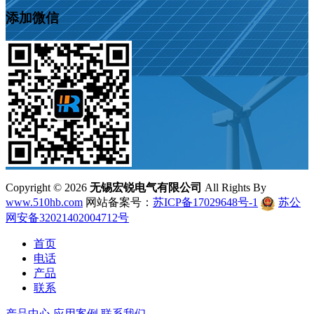
添加微信
Copyright ©
2026
无锡宏锐电气有限公司
All Rights By
www.510hb.com
网站备案号：
苏ICP备17029648号-1
苏公
网安备32021402004712号
首页
电话
产品
联系
产品中心
应用案例
联系我们