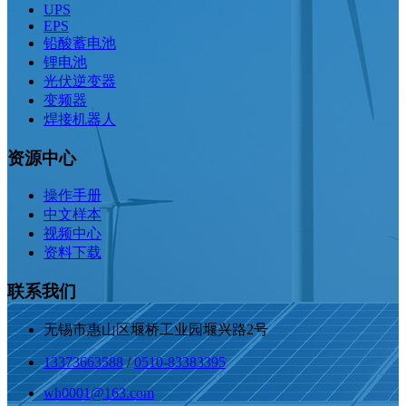
UPS
EPS
铅酸蓄电池
锂电池
光伏逆变器
变频器
焊接机器人
资源中心
操作手册
中文样本
视频中心
资料下载
联系我们
无锡市惠山区堰桥工业园堰兴路2号
13373663588
/
0510-83383395
wh0001@163.com