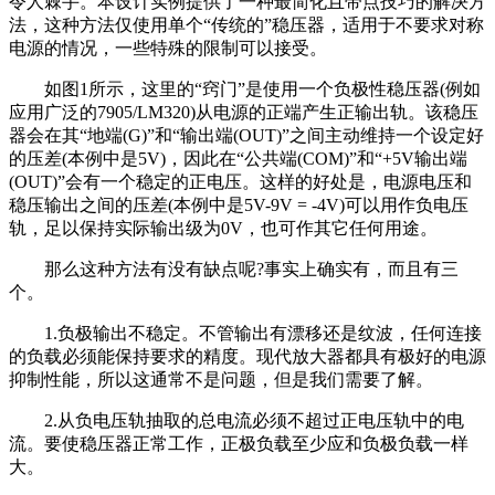
令人棘手。本设计实例提供了一种最简化且带点技巧的解决方
法，这种方法仅使用单个“传统的”稳压器，适用于不要求对称
电源的情况，一些特殊的限制可以接受。
如图1所示，这里的“窍门”是使用一个负极性稳压器(例如
应用广泛的7905/LM320)从电源的正端产生正输出轨。该稳压
器会在其“地端(G)”和“输出端(OUT)”之间主动维持一个设定好
的压差(本例中是5V)，因此在“公共端(COM)”和“+5V输出端
(OUT)”会有一个稳定的正电压。这样的好处是，电源电压和
稳压输出之间的压差(本例中是5V-9V = -4V)可以用作负电压
轨，足以保持实际输出级为0V，也可作其它任何用途。
那么这种方法有没有缺点呢?事实上确实有，而且有三
个。
1.负极输出不稳定。不管输出有漂移还是纹波，任何连接
的负载必须能保持要求的精度。现代放大器都具有极好的电源
抑制性能，所以这通常不是问题，但是我们需要了解。
2.从负电压轨抽取的总电流必须不超过正电压轨中的电
流。要使稳压器正常工作，正极负载至少应和负极负载一样
大。