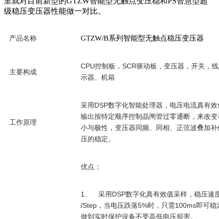
里就对目前新型的GTZW智能型无触点变压稳和PS智慧型超
级稳压变压器性能做一对比。
产品名称
GTZW/B系列智能型无触点稳压变压器
CPU
SCR
控制板，
驱动板，变压器，开关，线
主要构成
示器、机箱
采用
DSP
数字化智能处理器，电压电流真有效
输出按特定顺序控制晶闸管过零通断，来改变
工作原理
小与极性，变压器同频、同相、正弦波叠加补
压的稳定。
优点：
1
DSP
、 采用
数字化真有效值采样，稳压速
/Step
5%
100ms
，当电压跌落
时，只需
即可稳
做到实时保护设备不受高低电压损害。