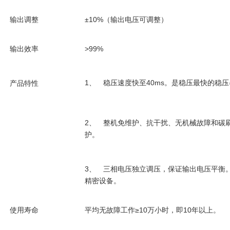
输出调整
±10%
（输出电压可调整）
输出效率
>99%
1
40ms
产品特性
、 稳压速度快至
。是稳压最快的稳压
2
、 整机免维护、抗干扰、无机械故障和碳
护。
3
、 三相电压独立调压，保证输出电压平衡
精密设备。
使用寿命
平均无故障工作
≥10
10
万小时，即
年以上。