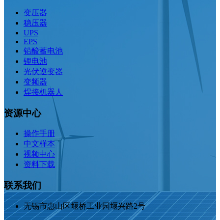
变压器
稳压器
UPS
EPS
铅酸蓄电池
锂电池
光伏逆变器
变频器
焊接机器人
资源中心
操作手册
中文样本
视频中心
资料下载
联系我们
无锡市惠山区堰桥工业园堰兴路2号