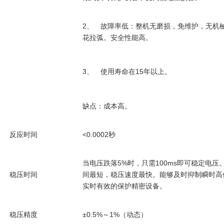
2
、 故障率低：整机无磨损，免维护，无机
花拉弧。安全性能高。
3
15
、 使用寿命在
年以上。
缺点：成本高。
反应时间
<0.0002
秒
当电压跌落
5%
100ms
时，只需
即可稳定电压
稳压时间
间最短，稳压速度最快。能够及时抑制瞬时高
实时有效的保护精密设备。
稳压精度
±0.5%
1%
～
（动态）