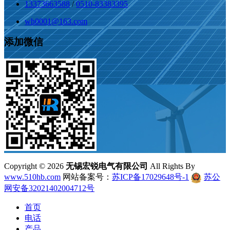
13373663588
/
0510-83383395
wh0001@163.com
添加微信
Copyright ©
2026
无锡宏锐电气有限公司
All Rights By
www.510hb.com
网站备案号：
苏ICP备17029648号-1
苏公
网安备32021402004712号
首页
电话
产品