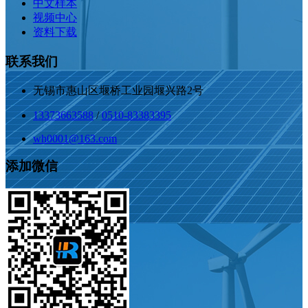
中文样本
视频中心
资料下载
联系我们
无锡市惠山区堰桥工业园堰兴路2号
13373663588
/
0510-83383395
wh0001@163.com
添加微信