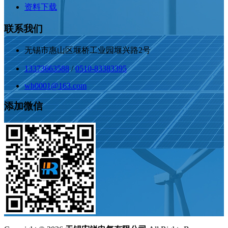
资料下载
联系我们
无锡市惠山区堰桥工业园堰兴路2号
13373663588
/
0510-83383395
wh0001@163.com
添加微信