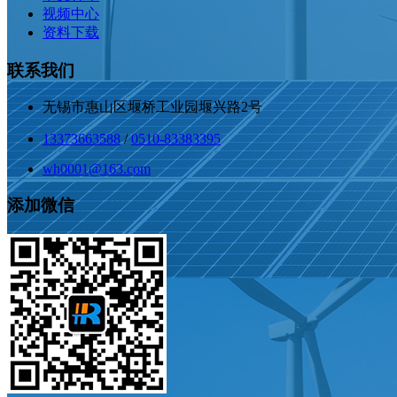
视频中心
资料下载
联系我们
无锡市惠山区堰桥工业园堰兴路2号
13373663588
/
0510-83383395
wh0001@163.com
添加微信