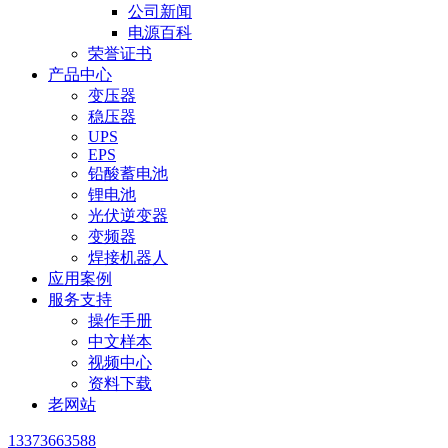
公司新闻
电源百科
荣誉证书
产品中心
变压器
稳压器
UPS
EPS
铅酸蓄电池
锂电池
光伏逆变器
变频器
焊接机器人
应用案例
服务支持
操作手册
中文样本
视频中心
资料下载
老网站
13373663588