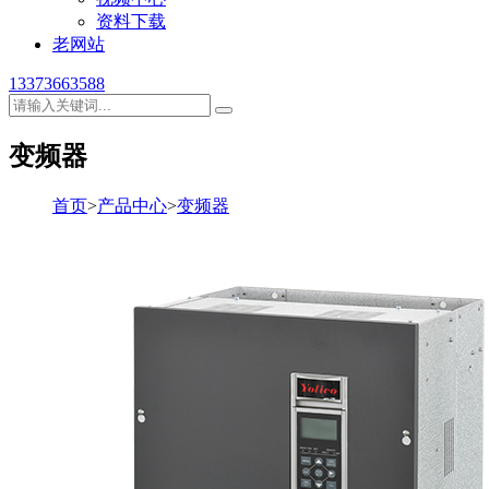
资料下载
老网站
13373663588
变频器
首页
>
产品中心
>
变频器