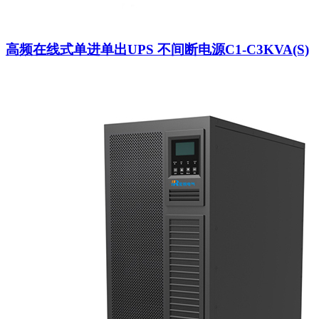
高频在线式单进单出UPS 不间断电源C1-C3KVA(S)