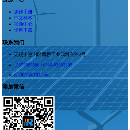
操作手册
中文样本
视频中心
资料下载
联系我们
无锡市惠山区堰桥工业园堰兴路2号
13373663588
/
0510-83383395
wh0001@163.com
添加微信